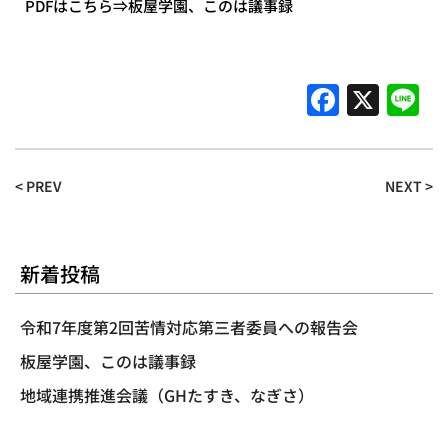
PDFはこちら⇒
板屋学園、このは議事録
Faceboo
X
L
< PREV
NEXT >
新着投稿
令和7年度第2回苦情対応第三者委員への報告会
板屋学園、このは議事録
地域連携推進会議（GHたすき、なぎさ）